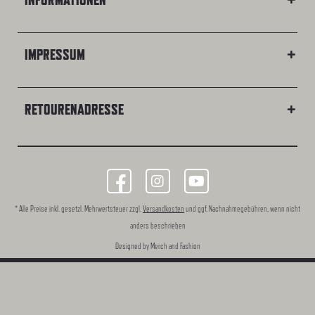
INFORMATIONEN
IMPRESSUM
RETOURENADRESSE
* Alle Preise inkl. gesetzl. Mehrwertsteuer zzgl.
Versandkosten
und ggf. Nachnahmegebühren, wenn nicht
anders beschrieben
Designed by Merch and Fashion